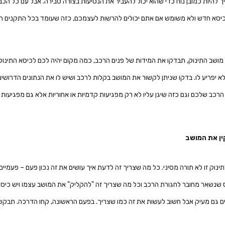
 להיות כמובן נוח כדי שהוא יכול להעביר את הנסיעות בצורה סבירה. אבל עם כל הכבו
יסא חדש ולא משומש אם אתם יכולים להרשות לעצמכם, כזה שעומד בכל התקנים הדרו
ושב התינוק, תבדקו את המידות של פנים הרכב, כמה מקום יהיה לכם לכיסא התינוק וה
יפריע לו. בדקו שניתן לקשור את המושב בקלות לרכב ושיש לו את הנתונים הדרושים
כב שלכם וגם כזה שיגן עליו לא רק מפגיעות קדמיות או אחוריות אלא גם מפגיעות 
ין את המושב
וק זו לא תורה מסיני. כל מה שצריך זה לדעת איך עושים את זה נכון פעם – פעמיים ו
ס שנשאר מחובר לחגורת הרכב וכל מה שצריך זה "להקליק" את המושב עצמו ויש כיס
ם גם מעיק אבל חשוב לעשות את זה כמו שצריך. בפעם הראשונה, קחו הדרכה. תבקשו